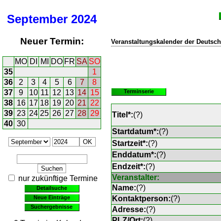
September
2024
Neuer Termin:
Veranstaltungskalender der Deutsch
MO
DI
MI
DO
FR
SA
SO
35
1
36
2
3
4
5
6
7
8
37
9
10
11
12
13
14
15
Terminserie
38
16
17
18
19
20
21
22
39
23
24
25
26
27
28
29
Titel*:
(
?
)
40
30
Startdatum*:
(
?
)
Startzeit*:
(
?
)
Enddatum*:
(
?
)
Endzeit*:
(
?
)
Veranstalter:
nur zukünftige Termine
Name:
(
?
)
Detailsuche
Neue Einträge
Kontaktperson:
(
?
)
Suchergebnisse
Adresse:
(
?
)
PLZ/Ort:
(
?
)