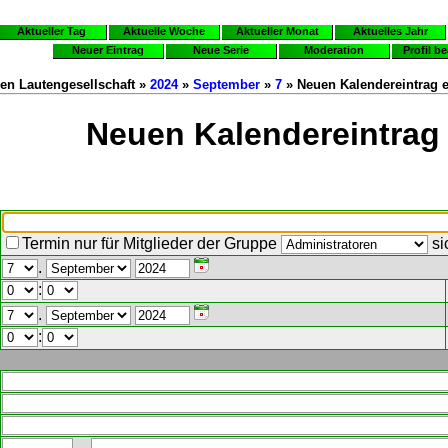
Aktueller Tag
Aktuelle Woche
Aktueller Monat
Aktuelles Jahr
Neuer Eintrag
Neue Serie
Moderation
Profil b
en Lautengesellschaft »
2024
»
September
»
7
» Neuen Kalendereintrag e
Neuen Kalendereintrag 
Termin nur für Mitglieder der Gruppe
si
.
:
.
: