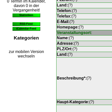
0 Termin im Kalender,
Land:
(
?
)
davon 0 in der
Vergangenheit!
Telefon:
(
?
)
Statistiken
Telefax:
(
?
)
E-Mail:
(
?
)
RSS-Feed
Homepage:
(
?
)
iCalendar-Feed
Veranstaltungsort:
Kategorien
Name:
(
?
)
Adresse:
(
?
)
PLZ/Ort:
(
?
)
zur mobilen Version
Land:
(
?
)
wechseln
Beschreibung*:
(
?
)
Haupt-Kategorie:
(
?
)