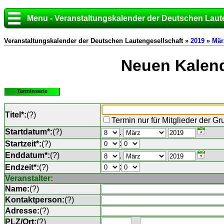
Menu - Veranstaltungskalender der Deutschen Laut
Veranstaltungskalender der Deutschen Lautengesellschaft »
2019
»
Mär
Neuen Kalend
Terminserie
Titel*:
(
?
)
Termin nur für Mitglieder der G
Startdatum*:
(
?
)
.
:
Startzeit*:
(
?
)
Enddatum*:
(
?
)
.
:
Endzeit*:
(
?
)
Veranstalter:
Name:
(
?
)
Kontaktperson:
(
?
)
Adresse:
(
?
)
PLZ/Ort:
(
?
)