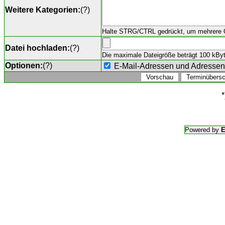
Weitere Kategorien:
(
?
)
Halte STRG/CTRL gedrückt, um mehrere O
Datei hochladen:
(
?
)
Die maximale Dateigröße beträgt 100 kByte,
Optionen:
(
?
)
E-Mail-Adressen und Adresse
*
Powered by
E