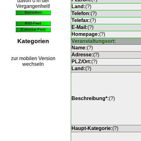
davon 0 in der
Vergangenheit!
Land:
(
?
)
Statistiken
Telefon:
(
?
)
Telefax:
(
?
)
RSS-Feed
E-Mail:
(
?
)
iCalendar-Feed
Homepage:
(
?
)
Kategorien
Veranstaltungsort:
Name:
(
?
)
Adresse:
(
?
)
zur mobilen Version
PLZ/Ort:
(
?
)
wechseln
Land:
(
?
)
Beschreibung*:
(
?
)
Haupt-Kategorie:
(
?
)