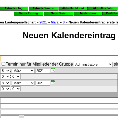
Aktueller Tag
Aktuelle Woche
Aktueller Monat
Aktuelles Jahr
Neuer Eintrag
Neue Serie
Moderation
Profil b
en Lautengesellschaft »
2021
»
März
»
8
» Neuen Kalendereintrag erstell
Neuen Kalendereintrag 
Termin nur für Mitglieder der Gruppe
si
.
:
.
: