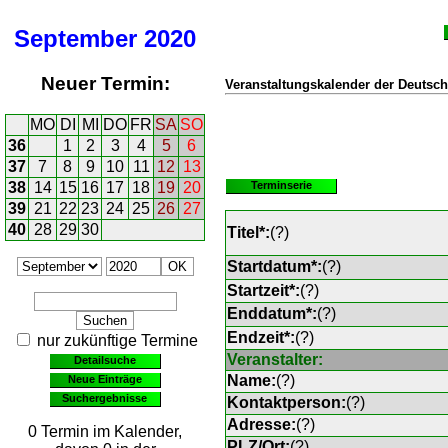
September
2020
Neuer Termin:
Veranstaltungskalender der Deutsch
MO
DI
MI
DO
FR
SA
SO
36
1
2
3
4
5
6
37
7
8
9
10
11
12
13
38
14
15
16
17
18
19
20
Terminserie
39
21
22
23
24
25
26
27
40
28
29
30
Titel*:
(
?
)
Startdatum*:
(
?
)
Startzeit*:
(
?
)
Enddatum*:
(
?
)
Endzeit*:
(
?
)
nur zukünftige Termine
Veranstalter:
Detailsuche
Name:
(
?
)
Neue Einträge
Suchergebnisse
Kontaktperson:
(
?
)
Adresse:
(
?
)
0 Termin im Kalender,
PLZ/Ort:
(
?
)