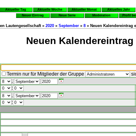
Aktueller Tag
Aktuelle Woche
Aktueller Monat
Aktuelles Jahr
Neuer Eintrag
Neue Serie
Moderation
Profil b
en Lautengesellschaft »
2020
»
September
»
8
» Neuen Kalendereintrag e
Neuen Kalendereintrag 
Termin nur für Mitglieder der Gruppe
si
.
:
.
: