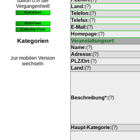
davon 0 in der
Vergangenheit!
Land:
(
?
)
Statistiken
Telefon:
(
?
)
Telefax:
(
?
)
RSS-Feed
E-Mail:
(
?
)
iCalendar-Feed
Homepage:
(
?
)
Kategorien
Veranstaltungsort:
Name:
(
?
)
Adresse:
(
?
)
zur mobilen Version
PLZ/Ort:
(
?
)
wechseln
Land:
(
?
)
Beschreibung*:
(
?
)
Haupt-Kategorie:
(
?
)