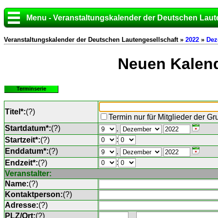
Menu - Veranstaltungskalender der Deutschen Laut
Veranstaltungskalender der Deutschen Lautengesellschaft »
2022
»
Dez
Neuen Kalend
Terminserie
Titel*:
(
?
)
Termin nur für Mitglieder der G
Startdatum*:
(
?
)
.
:
Startzeit*:
(
?
)
Enddatum*:
(
?
)
.
:
Endzeit*:
(
?
)
Veranstalter:
Name:
(
?
)
Kontaktperson:
(
?
)
Adresse:
(
?
)
PLZ/Ort:
(
?
)