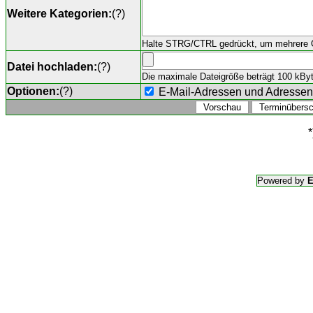
Weitere Kategorien:
(
?
)
Halte STRG/CTRL gedrückt, um mehrere O
Datei hochladen:
(
?
)
Die maximale Dateigröße beträgt 100 kByte,
Optionen:
(
?
)
E-Mail-Adressen und Adresse
*
Powered by
E