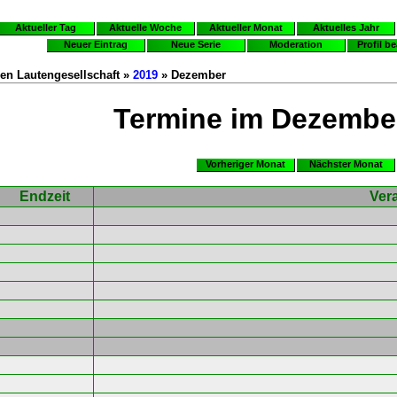
Aktueller Tag
Aktuelle Woche
Aktueller Monat
Aktuelles Jahr
Neuer Eintrag
Neue Serie
Moderation
Profil b
en Lautengesellschaft »
2019
» Dezember
Termine im Dezembe
Vorheriger Monat
Nächster Monat
Endzeit
Ver