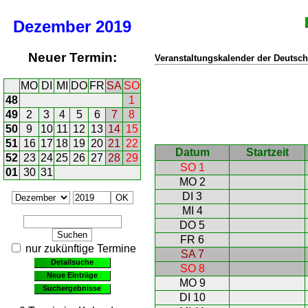
Dezember
2019
Neuer Termin:
Veranstaltungskalender der Deutsch
MO
DI
MI
DO
FR
SA
SO
48
1
49
2
3
4
5
6
7
8
50
9
10
11
12
13
14
15
51
16
17
18
19
20
21
22
Datum
Startzeit
52
23
24
25
26
27
28
29
SO 1
01
30
31
MO 2
DI 3
MI 4
DO 5
FR 6
nur zukünftige Termine
SA 7
Detailsuche
SO 8
Neue Einträge
MO 9
Suchergebnisse
DI 10