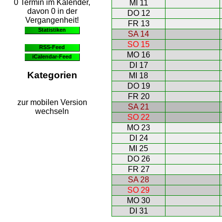
0 Termin im Kalender,
MI 11
davon 0 in der
DO 12
Vergangenheit!
FR 13
Statistiken
SA 14
SO 15
RSS-Feed
MO 16
iCalendar-Feed
DI 17
Kategorien
MI 18
DO 19
FR 20
zur mobilen Version
SA 21
wechseln
SO 22
MO 23
DI 24
MI 25
DO 26
FR 27
SA 28
SO 29
MO 30
DI 31