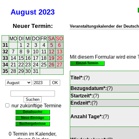
August
2023
Neuer Termin:
Veranstaltungskalender der Deutsch
MO
DI
MI
DO
FR
SA
SO
31
1
2
3
4
5
6
32
7
8
9
10
11
12
13
Mit diesem Formular wird eine T
33
14
15
16
17
18
19
20
Einzel-Termin
34
21
22
23
24
25
26
27
35
28
29
30
31
Titel*:
(
?
)
Bezugsdatum*:
(
?
)
Startzeit*:
(
?
)
Endzeit*:
(
?
)
nur zukünftige Termine
Detailsuche
Anzahl Tage*:
(
?
)
Neue Einträge
Suchergebnisse
0 Termin im Kalender,