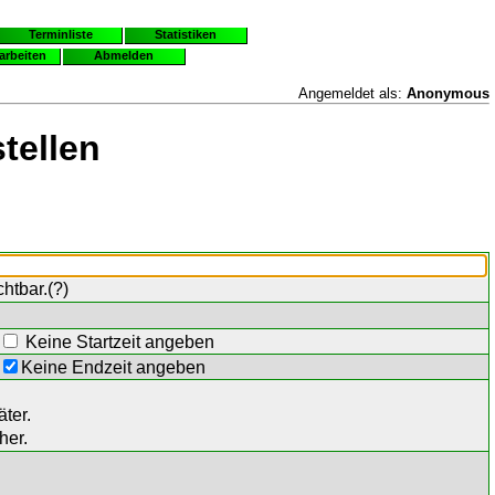
Terminliste
Statistiken
earbeiten
Abmelden
Angemeldet als:
Anonymous
tellen
chtbar.(
?
)
Keine Startzeit angeben
Keine Endzeit angeben
ter.
her.