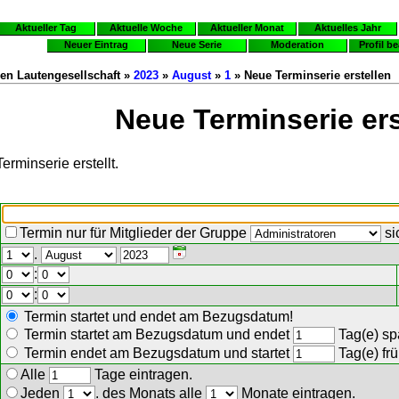
Aktueller Tag
Aktuelle Woche
Aktueller Monat
Aktuelles Jahr
Neuer Eintrag
Neue Serie
Moderation
Profil b
en Lautengesellschaft »
2023
»
August
»
1
» Neue Terminserie erstellen
Neue Terminserie ers
erminserie erstellt.
Termin nur für Mitglieder der Gruppe
si
.
:
:
Termin startet und endet am Bezugsdatum!
Termin startet am Bezugsdatum und endet
Tag(e) spä
Termin endet am Bezugsdatum und startet
Tag(e) frü
Alle
Tage eintragen.
Jeden
. des Monats alle
Monate eintragen.