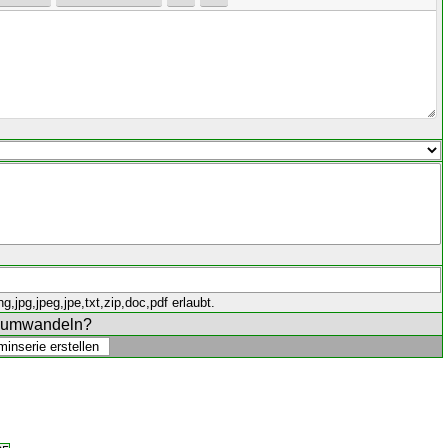
,jpg,jpeg,jpe,txt,zip,doc,pdf erlaubt.
e umwandeln?