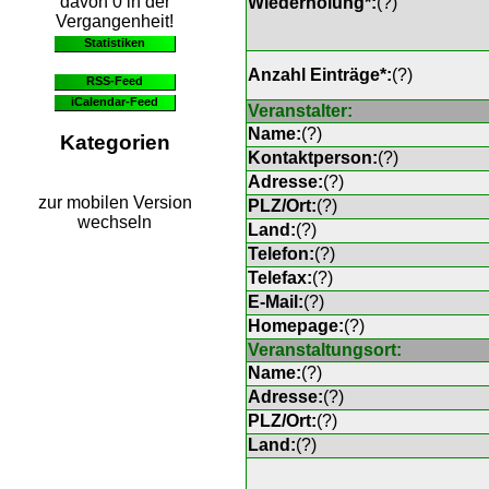
davon 0 in der
Wiederholung*:
(
?
)
Vergangenheit!
Statistiken
Anzahl Einträge*:
(
?
)
RSS-Feed
iCalendar-Feed
Veranstalter:
Name:
(
?
)
Kategorien
Kontaktperson:
(
?
)
Adresse:
(
?
)
zur mobilen Version
PLZ/Ort:
(
?
)
wechseln
Land:
(
?
)
Telefon:
(
?
)
Telefax:
(
?
)
E-Mail:
(
?
)
Homepage:
(
?
)
Veranstaltungsort:
Name:
(
?
)
Adresse:
(
?
)
PLZ/Ort:
(
?
)
Land:
(
?
)