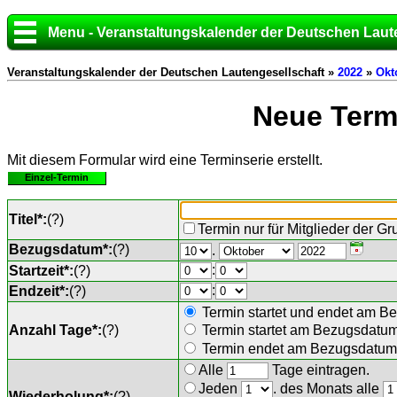
Menu - Veranstaltungskalender der Deutschen Laut
Veranstaltungskalender der Deutschen Lautengesellschaft »
2022
»
Okt
Neue Termi
Mit diesem Formular wird eine Terminserie erstellt.
Einzel-Termin
Titel*:
(
?
)
Termin nur für Mitglieder der G
Bezugsdatum*:
(
?
)
.
:
Startzeit*:
(
?
)
:
Endzeit*:
(
?
)
Termin startet und endet am B
Anzahl Tage*:
(
?
)
Termin startet am Bezugsdatu
Termin endet am Bezugsdatum 
Alle
Tage eintragen.
Jeden
. des Monats alle
Wiederholung*:
(
?
)