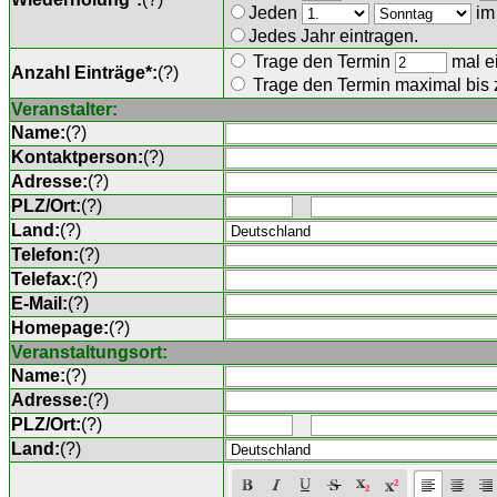
Jeden
im
Jedes Jahr eintragen.
Trage den Termin
mal ei
Anzahl Einträge*:
(
?
)
Trage den Termin maximal bis
Veranstalter:
Name:
(
?
)
Kontaktperson:
(
?
)
Adresse:
(
?
)
PLZ/Ort:
(
?
)
Land:
(
?
)
Telefon:
(
?
)
Telefax:
(
?
)
E-Mail:
(
?
)
Homepage:
(
?
)
Veranstaltungsort:
Name:
(
?
)
Adresse:
(
?
)
PLZ/Ort:
(
?
)
Land:
(
?
)