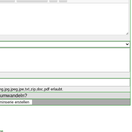
,jpg,jpeg,jpe,txt,zip,doc,pdf erlaubt.
e umwandeln?