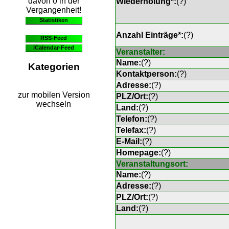
davon 0 in der
Wiederholung*:
(
?
)
Vergangenheit!
Statistiken
Anzahl Einträge*:
(
?
)
RSS-Feed
iCalendar-Feed
Veranstalter:
Name:
(
?
)
Kategorien
Kontaktperson:
(
?
)
Adresse:
(
?
)
zur mobilen Version
PLZ/Ort:
(
?
)
wechseln
Land:
(
?
)
Telefon:
(
?
)
Telefax:
(
?
)
E-Mail:
(
?
)
Homepage:
(
?
)
Veranstaltungsort:
Name:
(
?
)
Adresse:
(
?
)
PLZ/Ort:
(
?
)
Land:
(
?
)