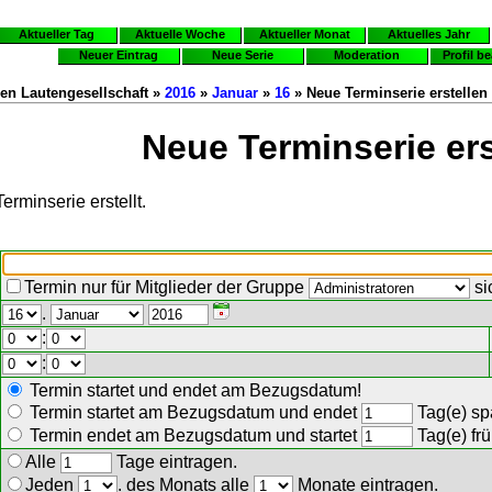
Aktueller Tag
Aktuelle Woche
Aktueller Monat
Aktuelles Jahr
Neuer Eintrag
Neue Serie
Moderation
Profil b
en Lautengesellschaft »
2016
»
Januar
»
16
» Neue Terminserie erstellen
Neue Terminserie ers
erminserie erstellt.
Termin nur für Mitglieder der Gruppe
si
.
:
:
Termin startet und endet am Bezugsdatum!
Termin startet am Bezugsdatum und endet
Tag(e) spä
Termin endet am Bezugsdatum und startet
Tag(e) frü
Alle
Tage eintragen.
Jeden
. des Monats alle
Monate eintragen.