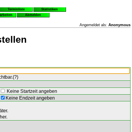
Terminliste
Statistiken
earbeiten
Abmelden
Angemeldet als:
Anonymous
tellen
chtbar.(
?
)
Keine Startzeit angeben
Keine Endzeit angeben
ter.
her.