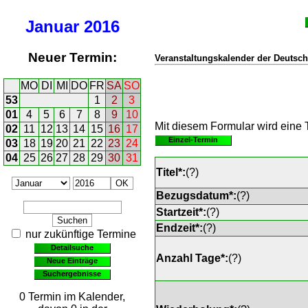
Januar
2016
Neuer Termin:
Veranstaltungskalender der Deutsch
MO
DI
MI
DO
FR
SA
SO
53
1
2
3
01
4
5
6
7
8
9
10
Mit diesem Formular wird eine T
02
11
12
13
14
15
16
17
Einzel-Termin
03
18
19
20
21
22
23
24
04
25
26
27
28
29
30
31
Titel*:
(
?
)
Bezugsdatum*:
(
?
)
Startzeit*:
(
?
)
Endzeit*:
(
?
)
nur zukünftige Termine
Detailsuche
Anzahl Tage*:
(
?
)
Neue Einträge
Suchergebnisse
0 Termin im Kalender,