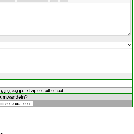
,jpg,jpeg,jpe,txt,zip,doc,pdf erlaubt.
e umwandeln?