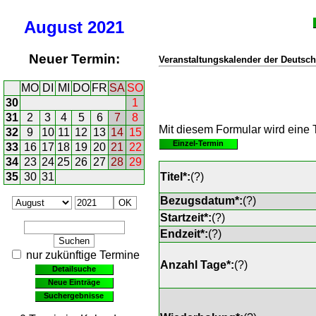
August
2021
Neuer Termin:
Veranstaltungskalender der Deutsch
MO
DI
MI
DO
FR
SA
SO
30
1
31
2
3
4
5
6
7
8
Mit diesem Formular wird eine T
32
9
10
11
12
13
14
15
Einzel-Termin
33
16
17
18
19
20
21
22
34
23
24
25
26
27
28
29
35
30
31
Titel*:
(
?
)
Bezugsdatum*:
(
?
)
Startzeit*:
(
?
)
Endzeit*:
(
?
)
nur zukünftige Termine
Anzahl Tage*:
(
?
)
Detailsuche
Neue Einträge
Suchergebnisse