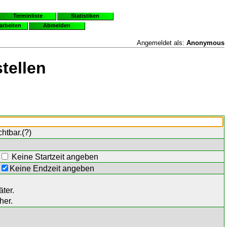
Terminliste
Statistiken
earbeiten
Abmelden
Angemeldet als:
Anonymous
tellen
chtbar.(
?
)
Keine Startzeit angeben
Keine Endzeit angeben
ter.
her.