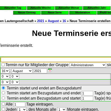
Aktueller Tag
Aktuelle Woche
Aktueller Monat
Aktuelles Jahr
Neuer Eintrag
Neue Serie
Moderation
Profil b
en Lautengesellschaft »
2021
»
August
»
16
» Neue Terminserie erstellen
Neue Terminserie ers
erminserie erstellt.
Termin nur für Mitglieder der Gruppe
si
.
:
:
Termin startet und endet am Bezugsdatum!
Termin startet am Bezugsdatum und endet
Tag(e) spä
Termin endet am Bezugsdatum und startet
Tag(e) frü
Alle
Tage eintragen.
Jeden
. des Monats alle
Monate eintragen.