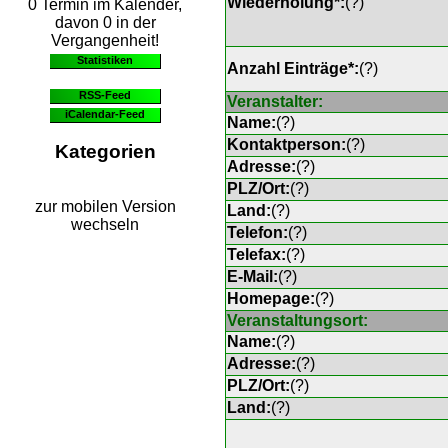
Wiederholung*:
(
?
)
0 Termin im Kalender,
davon 0 in der
Vergangenheit!
Statistiken
Anzahl Einträge*:
(
?
)
RSS-Feed
Veranstalter:
iCalendar-Feed
Name:
(
?
)
Kontaktperson:
(
?
)
Kategorien
Adresse:
(
?
)
PLZ/Ort:
(
?
)
zur mobilen Version
Land:
(
?
)
wechseln
Telefon:
(
?
)
Telefax:
(
?
)
E-Mail:
(
?
)
Homepage:
(
?
)
Veranstaltungsort:
Name:
(
?
)
Adresse:
(
?
)
PLZ/Ort:
(
?
)
Land:
(
?
)