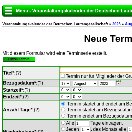
Menu - Veranstaltungskalender der Deutschen Laut
Veranstaltungskalender der Deutschen Lautengesellschaft »
2023
»
Aug
Neue Termi
Mit diesem Formular wird eine Terminserie erstellt.
Einzel-Termin
Titel*:
(
?
)
Termin nur für Mitglieder der G
Bezugsdatum*:
(
?
)
.
:
Startzeit*:
(
?
)
:
Endzeit*:
(
?
)
Termin startet und endet am B
Anzahl Tage*:
(
?
)
Termin startet am Bezugsdatu
Termin endet am Bezugsdatum 
Alle
Tage eintragen.
Jeden
. des Monats alle
Wiederholung*:
(
?
)