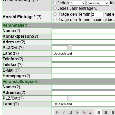
Jeden
im
Jedes Jahr eintragen.
Trage den Termin
mal ei
Anzahl Einträge*:
(
?
)
Trage den Termin maximal bis
Veranstalter:
Name:
(
?
)
Kontaktperson:
(
?
)
Adresse:
(
?
)
PLZ/Ort:
(
?
)
Land:
(
?
)
Telefon:
(
?
)
Telefax:
(
?
)
E-Mail:
(
?
)
Homepage:
(
?
)
Veranstaltungsort:
Name:
(
?
)
Adresse:
(
?
)
PLZ/Ort:
(
?
)
Land:
(
?
)