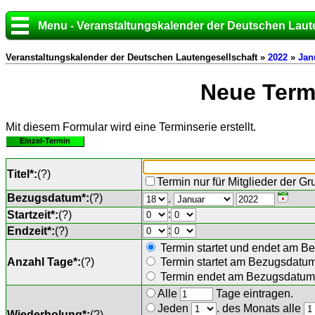
Menu - Veranstaltungskalender der Deutschen Laut
Veranstaltungskalender der Deutschen Lautengesellschaft »
2022
»
Jan
Neue Termi
Mit diesem Formular wird eine Terminserie erstellt.
Einzel-Termin
Titel*:
(
?
)
Termin nur für Mitglieder der G
Bezugsdatum*:
(
?
)
.
:
Startzeit*:
(
?
)
:
Endzeit*:
(
?
)
Termin startet und endet am B
Anzahl Tage*:
(
?
)
Termin startet am Bezugsdatu
Termin endet am Bezugsdatum 
Alle
Tage eintragen.
Jeden
. des Monats alle
Wiederholung*:
(
?
)