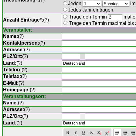
Jeden
im
Jedes Jahr eintragen.
Trage den Termin
mal ei
Anzahl Einträge*:
(
?
)
Trage den Termin maximal bis
Veranstalter:
Name:
(
?
)
Kontaktperson:
(
?
)
Adresse:
(
?
)
PLZ/Ort:
(
?
)
Land:
(
?
)
Telefon:
(
?
)
Telefax:
(
?
)
E-Mail:
(
?
)
Homepage:
(
?
)
Veranstaltungsort:
Name:
(
?
)
Adresse:
(
?
)
PLZ/Ort:
(
?
)
Land:
(
?
)