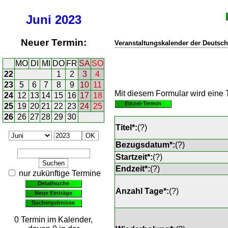
Juni
2023
Neuer Termin:
Veranstaltungskalender der Deutsch
MO
DI
MI
DO
FR
SA
SO
22
1
2
3
4
23
5
6
7
8
9
10
11
Mit diesem Formular wird eine T
24
12
13
14
15
16
17
18
Einzel-Termin
25
19
20
21
22
23
24
25
26
26
27
28
29
30
Titel*:
(
?
)
Bezugsdatum*:
(
?
)
Startzeit*:
(
?
)
Endzeit*:
(
?
)
nur zukünftige Termine
Detailsuche
Anzahl Tage*:
(
?
)
Neue Einträge
Suchergebnisse
0 Termin im Kalender,