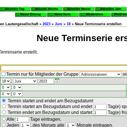
Aktueller Tag
Aktuelle Woche
Aktueller Monat
Aktuelles Jahr
Neuer Eintrag
Neue Serie
Moderation
Profil b
en Lautengesellschaft »
2023
»
Juni
»
18
» Neue Terminserie erstellen
Neue Terminserie ers
erminserie erstellt.
Termin nur für Mitglieder der Gruppe
si
.
:
:
Termin startet und endet am Bezugsdatum!
Termin startet am Bezugsdatum und endet
Tag(e) spä
Termin endet am Bezugsdatum und startet
Tag(e) frü
Alle
Tage eintragen.
Jeden
. des Monats alle
Monate eintragen.