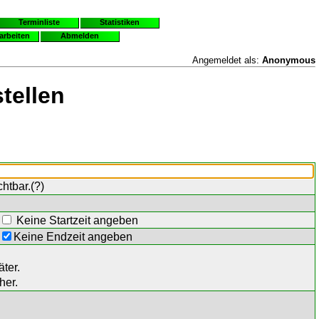
Terminliste
Statistiken
earbeiten
Abmelden
Angemeldet als:
Anonymous
tellen
chtbar.(
?
)
Keine Startzeit angeben
Keine Endzeit angeben
ter.
her.