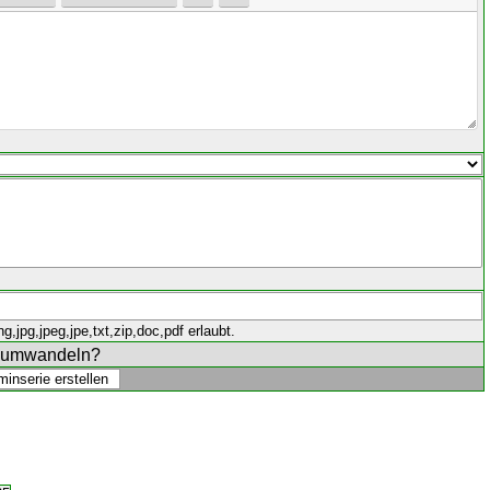
,jpg,jpeg,jpe,txt,zip,doc,pdf erlaubt.
e umwandeln?