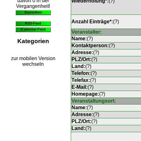
davon 0 in der
Wiederholung*:
(
?
)
Vergangenheit!
Statistiken
Anzahl Einträge*:
(
?
)
RSS-Feed
iCalendar-Feed
Veranstalter:
Name:
(
?
)
Kategorien
Kontaktperson:
(
?
)
Adresse:
(
?
)
zur mobilen Version
PLZ/Ort:
(
?
)
wechseln
Land:
(
?
)
Telefon:
(
?
)
Telefax:
(
?
)
E-Mail:
(
?
)
Homepage:
(
?
)
Veranstaltungsort:
Name:
(
?
)
Adresse:
(
?
)
PLZ/Ort:
(
?
)
Land:
(
?
)