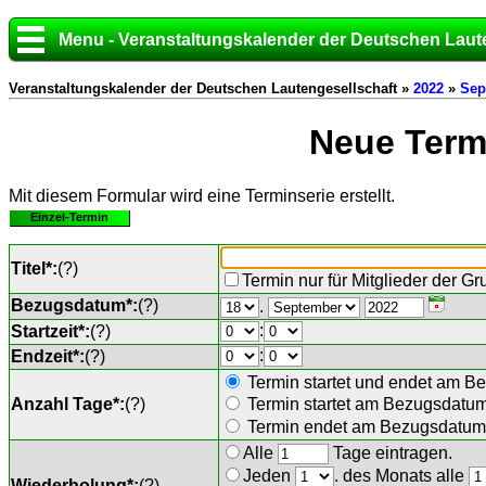
Menu - Veranstaltungskalender der Deutschen Laut
Veranstaltungskalender der Deutschen Lautengesellschaft »
2022
»
Sep
Neue Termi
Mit diesem Formular wird eine Terminserie erstellt.
Einzel-Termin
Titel*:
(
?
)
Termin nur für Mitglieder der G
Bezugsdatum*:
(
?
)
.
:
Startzeit*:
(
?
)
:
Endzeit*:
(
?
)
Termin startet und endet am B
Anzahl Tage*:
(
?
)
Termin startet am Bezugsdatu
Termin endet am Bezugsdatum 
Alle
Tage eintragen.
Jeden
. des Monats alle
Wiederholung*:
(
?
)