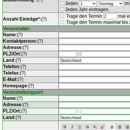
Jeden
im
Jedes Jahr eintragen.
Trage den Termin
mal ei
Anzahl Einträge*:
(
?
)
Trage den Termin maximal bis
Veranstalter:
Name:
(
?
)
Kontaktperson:
(
?
)
Adresse:
(
?
)
PLZ/Ort:
(
?
)
Land:
(
?
)
Telefon:
(
?
)
Telefax:
(
?
)
E-Mail:
(
?
)
Homepage:
(
?
)
Veranstaltungsort:
Name:
(
?
)
Adresse:
(
?
)
PLZ/Ort:
(
?
)
Land:
(
?
)