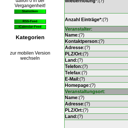
davon 0 in der
Wiederholung*:
(
?
)
Vergangenheit!
Statistiken
Anzahl Einträge*:
(
?
)
RSS-Feed
iCalendar-Feed
Veranstalter:
Name:
(
?
)
Kategorien
Kontaktperson:
(
?
)
Adresse:
(
?
)
zur mobilen Version
PLZ/Ort:
(
?
)
wechseln
Land:
(
?
)
Telefon:
(
?
)
Telefax:
(
?
)
E-Mail:
(
?
)
Homepage:
(
?
)
Veranstaltungsort:
Name:
(
?
)
Adresse:
(
?
)
PLZ/Ort:
(
?
)
Land:
(
?
)