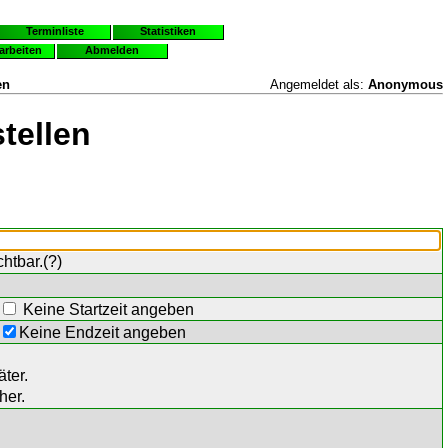
Terminliste
Statistiken
earbeiten
Abmelden
en
Angemeldet als:
Anonymous
tellen
chtbar.(
?
)
Keine Startzeit angeben
Keine Endzeit angeben
ter.
her.