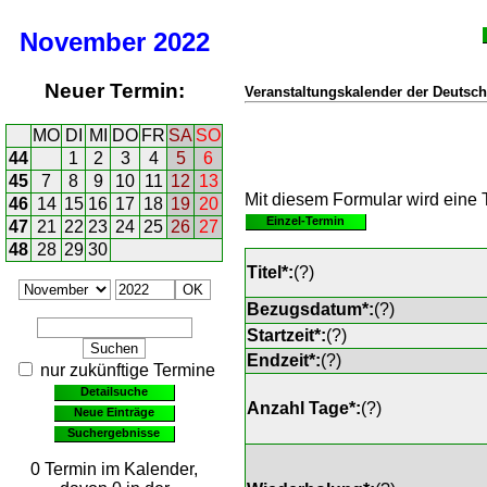
November
2022
Neuer Termin:
Veranstaltungskalender der Deutsch
MO
DI
MI
DO
FR
SA
SO
44
1
2
3
4
5
6
45
7
8
9
10
11
12
13
Mit diesem Formular wird eine T
46
14
15
16
17
18
19
20
Einzel-Termin
47
21
22
23
24
25
26
27
48
28
29
30
Titel*:
(
?
)
Bezugsdatum*:
(
?
)
Startzeit*:
(
?
)
Endzeit*:
(
?
)
nur zukünftige Termine
Detailsuche
Anzahl Tage*:
(
?
)
Neue Einträge
Suchergebnisse
0 Termin im Kalender,