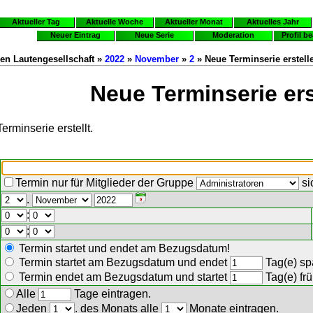
Aktueller Tag
Aktuelle Woche
Aktueller Monat
Aktuelles Jahr
Neuer Eintrag
Neue Serie
Moderation
Profil b
en Lautengesellschaft »
2022
»
November
»
2
» Neue Terminserie erstell
Neue Terminserie ers
erminserie erstellt.
Termin nur für Mitglieder der Gruppe
si
.
:
:
Termin startet und endet am Bezugsdatum!
Termin startet am Bezugsdatum und endet
Tag(e) spä
Termin endet am Bezugsdatum und startet
Tag(e) frü
Alle
Tage eintragen.
Jeden
. des Monats alle
Monate eintragen.