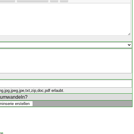
,jpg,jpeg,jpe,txt,zip,doc,pdf erlaubt.
e umwandeln?