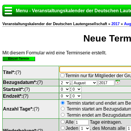
Menu - Veranstaltungskalender der Deutschen Laut
Veranstaltungskalender der Deutschen Lautengesellschaft »
2017
»
Aug
Neue Termi
Mit diesem Formular wird eine Terminserie erstellt.
Einzel-Termin
Titel*:
(
?
)
Termin nur für Mitglieder der G
Bezugsdatum*:
(
?
)
.
:
Startzeit*:
(
?
)
:
Endzeit*:
(
?
)
Termin startet und endet am B
Anzahl Tage*:
(
?
)
Termin startet am Bezugsdatu
Termin endet am Bezugsdatum 
Alle
Tage eintragen.
Jeden
. des Monats alle
Wiederholung*:
(
?
)