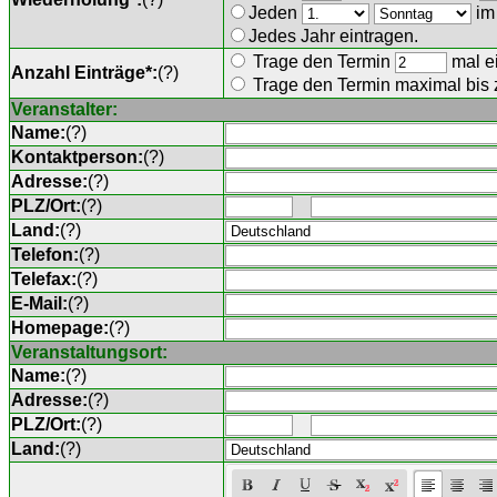
Jeden
im
Jedes Jahr eintragen.
Trage den Termin
mal ei
Anzahl Einträge*:
(
?
)
Trage den Termin maximal bis
Veranstalter:
Name:
(
?
)
Kontaktperson:
(
?
)
Adresse:
(
?
)
PLZ/Ort:
(
?
)
Land:
(
?
)
Telefon:
(
?
)
Telefax:
(
?
)
E-Mail:
(
?
)
Homepage:
(
?
)
Veranstaltungsort:
Name:
(
?
)
Adresse:
(
?
)
PLZ/Ort:
(
?
)
Land:
(
?
)