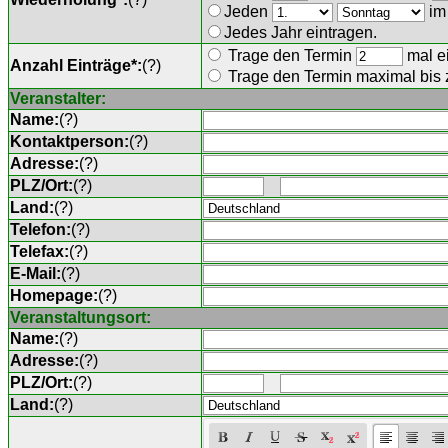
Jeden
im
Jedes Jahr eintragen.
Trage den Termin
mal ei
Anzahl Einträge*:
(
?
)
Trage den Termin maximal bis
Veranstalter:
Name:
(
?
)
Kontaktperson:
(
?
)
Adresse:
(
?
)
PLZ/Ort:
(
?
)
Land:
(
?
)
Telefon:
(
?
)
Telefax:
(
?
)
E-Mail:
(
?
)
Homepage:
(
?
)
Veranstaltungsort:
Name:
(
?
)
Adresse:
(
?
)
PLZ/Ort:
(
?
)
Land:
(
?
)