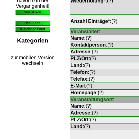
davon 0 in der
Wiederholung*:
(
?
)
Vergangenheit!
Statistiken
Anzahl Einträge*:
(
?
)
RSS-Feed
iCalendar-Feed
Veranstalter:
Name:
(
?
)
Kategorien
Kontaktperson:
(
?
)
Adresse:
(
?
)
zur mobilen Version
PLZ/Ort:
(
?
)
wechseln
Land:
(
?
)
Telefon:
(
?
)
Telefax:
(
?
)
E-Mail:
(
?
)
Homepage:
(
?
)
Veranstaltungsort:
Name:
(
?
)
Adresse:
(
?
)
PLZ/Ort:
(
?
)
Land:
(
?
)