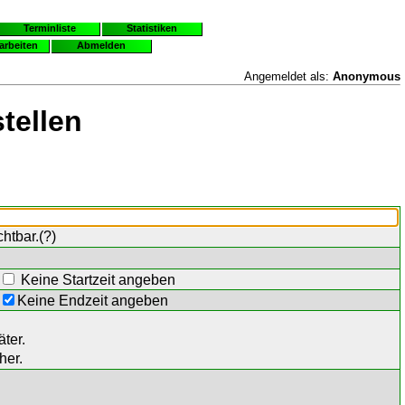
Terminliste
Statistiken
earbeiten
Abmelden
Angemeldet als:
Anonymous
tellen
chtbar.(
?
)
Keine Startzeit angeben
Keine Endzeit angeben
ter.
her.