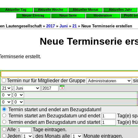
Aktueller Tag
Aktuelle Woche
Aktueller Monat
Aktuelles Jahr
Neuer Eintrag
Neue Serie
Moderation
Profil b
en Lautengesellschaft »
2017
»
Juni
»
21
» Neue Terminserie erstellen
Neue Terminserie ers
erminserie erstellt.
Termin nur für Mitglieder der Gruppe
si
.
:
:
Termin startet und endet am Bezugsdatum!
Termin startet am Bezugsdatum und endet
Tag(e) spä
Termin endet am Bezugsdatum und startet
Tag(e) frü
Alle
Tage eintragen.
Jeden
. des Monats alle
Monate eintragen.