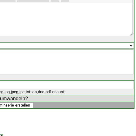
,jpg,jpeg,jpe,txt,zip,doc,pdf erlaubt.
e umwandeln?