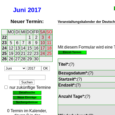
Juni
2017
Neuer Termin:
Veranstaltungskalender der Deutsch
MO
DI
MI
DO
FR
SA
SO
22
1
2
3
4
23
5
6
7
8
9
10
11
Mit diesem Formular wird eine T
24
12
13
14
15
16
17
18
Einzel-Termin
25
19
20
21
22
23
24
25
26
26
27
28
29
30
Titel*:
(
?
)
Bezugsdatum*:
(
?
)
Startzeit*:
(
?
)
Endzeit*:
(
?
)
nur zukünftige Termine
Detailsuche
Anzahl Tage*:
(
?
)
Neue Einträge
Suchergebnisse
0 Termin im Kalender,