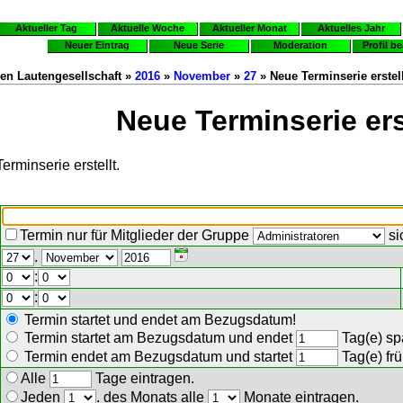
Aktueller Tag
Aktuelle Woche
Aktueller Monat
Aktuelles Jahr
Neuer Eintrag
Neue Serie
Moderation
Profil b
en Lautengesellschaft »
2016
»
November
»
27
» Neue Terminserie erstel
Neue Terminserie ers
erminserie erstellt.
Termin nur für Mitglieder der Gruppe
si
.
:
:
Termin startet und endet am Bezugsdatum!
Termin startet am Bezugsdatum und endet
Tag(e) spä
Termin endet am Bezugsdatum und startet
Tag(e) frü
Alle
Tage eintragen.
Jeden
. des Monats alle
Monate eintragen.