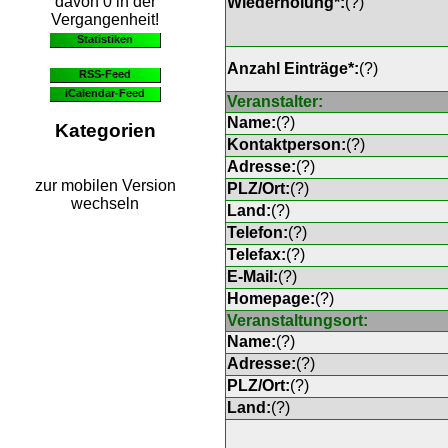
davon 0 in der
Wiederholung*:
(
?
)
Vergangenheit!
Statistiken
Anzahl Einträge*:
(
?
)
RSS-Feed
iCalendar-Feed
Veranstalter:
Name:
(
?
)
Kategorien
Kontaktperson:
(
?
)
Adresse:
(
?
)
zur mobilen Version
PLZ/Ort:
(
?
)
wechseln
Land:
(
?
)
Telefon:
(
?
)
Telefax:
(
?
)
E-Mail:
(
?
)
Homepage:
(
?
)
Veranstaltungsort:
Name:
(
?
)
Adresse:
(
?
)
PLZ/Ort:
(
?
)
Land:
(
?
)