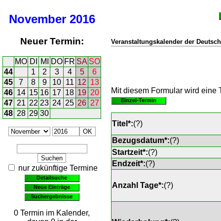
November
2016
Neuer Termin:
Veranstaltungskalender der Deutsch
MO
DI
MI
DO
FR
SA
SO
44
1
2
3
4
5
6
45
7
8
9
10
11
12
13
Mit diesem Formular wird eine T
46
14
15
16
17
18
19
20
Einzel-Termin
47
21
22
23
24
25
26
27
48
28
29
30
Titel*:
(
?
)
Bezugsdatum*:
(
?
)
Startzeit*:
(
?
)
Endzeit*:
(
?
)
nur zukünftige Termine
Detailsuche
Anzahl Tage*:
(
?
)
Neue Einträge
Suchergebnisse
0 Termin im Kalender,