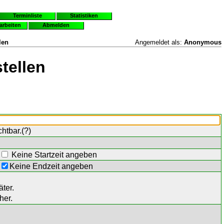
Terminliste
Statistiken
earbeiten
Abmelden
len
Angemeldet als:
Anonymous
tellen
chtbar.(
?
)
Keine Startzeit angeben
Keine Endzeit angeben
ter.
her.