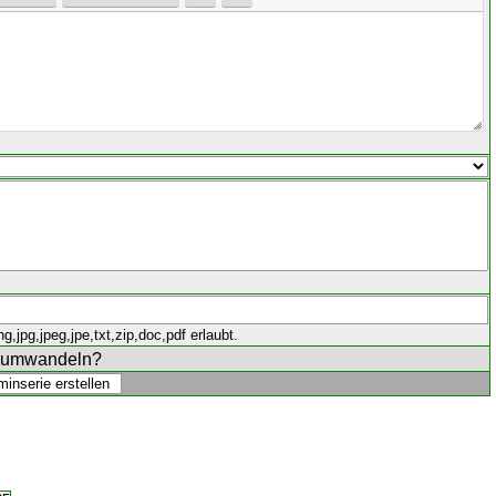
,jpg,jpeg,jpe,txt,zip,doc,pdf erlaubt.
e umwandeln?