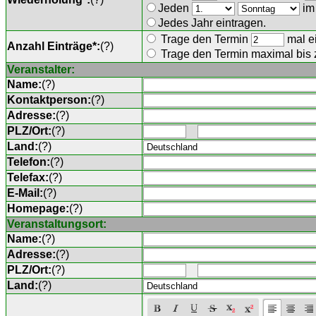
Jeden
im
Jedes Jahr eintragen.
Trage den Termin
mal ei
Anzahl Einträge*:
(
?
)
Trage den Termin maximal bis
Veranstalter:
Name:
(
?
)
Kontaktperson:
(
?
)
Adresse:
(
?
)
PLZ/Ort:
(
?
)
Land:
(
?
)
Telefon:
(
?
)
Telefax:
(
?
)
E-Mail:
(
?
)
Homepage:
(
?
)
Veranstaltungsort:
Name:
(
?
)
Adresse:
(
?
)
PLZ/Ort:
(
?
)
Land:
(
?
)