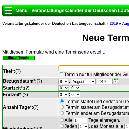
Menu - Veranstaltungskalender der Deutschen Laut
Veranstaltungskalender der Deutschen Lautengesellschaft »
2019
»
Aug
Neue Termi
Mit diesem Formular wird eine Terminserie erstellt.
Einzel-Termin
Titel*:
(
?
)
Termin nur für Mitglieder der G
Bezugsdatum*:
(
?
)
.
:
Startzeit*:
(
?
)
:
Endzeit*:
(
?
)
Termin startet und endet am B
Anzahl Tage*:
(
?
)
Termin startet am Bezugsdatu
Termin endet am Bezugsdatum 
Alle
Tage eintragen.
Jeden
. des Monats alle
Wiederholung*:
(
?
)