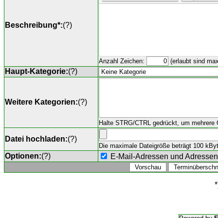
Beschreibung*:
(
?
)
Anzahl Zeichen:
(erlaubt sind ma
Haupt-Kategorie:
(
?
)
Weitere Kategorien:
(
?
)
Halte STRG/CTRL gedrückt, um mehrere O
Datei hochladen:
(
?
)
Die maximale Dateigröße beträgt 100 kByte,
Optionen:
(
?
)
E-Mail-Adressen und Adresse
*