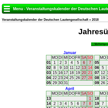
Menu - Veranstaltungskalender der Deutschen Laut
Veranstaltungskalender der Deutschen Lautengesellschaft » 2018
Jahresü
Vorheriges
Januar
MO
DI
MI
DO
FR
SA
SO
MO
01
1
2
3
4
5
6
7
05
02
8
9
10
11
12
13
14
06
5
03
15
16
17
18
19
20
21
07
12
04
22
23
24
25
26
27
28
08
19
05
29
30
31
09
26
April
MO
DI
MI
DO
FR
SA
SO
MO
13
1
18
14
2
3
4
5
6
7
8
19
7