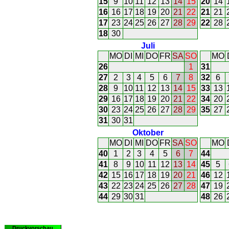
15
9
10
11
12
13
14
15
20
14
16
16
17
18
19
20
21
22
21
21
17
23
24
25
26
27
28
29
22
28
18
30
Juli
MO
DI
MI
DO
FR
SA
SO
MO
26
1
31
27
2
3
4
5
6
7
8
32
6
28
9
10
11
12
13
14
15
33
13
29
16
17
18
19
20
21
22
34
20
30
23
24
25
26
27
28
29
35
27
31
30
31
Oktober
MO
DI
MI
DO
FR
SA
SO
MO
40
1
2
3
4
5
6
7
44
41
8
9
10
11
12
13
14
45
5
42
15
16
17
18
19
20
21
46
12
43
22
23
24
25
26
27
28
47
19
44
29
30
31
48
26
Druckvorschau