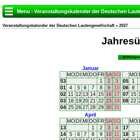
Menu - Veranstaltungskalender der Deutschen Laut
Veranstaltungskalender der Deutschen Lautengesellschaft » 2027
Jahresü
Vorheriges
Januar
MO
DI
MI
DO
FR
SA
SO
MO
53
1
2
3
05
1
01
4
5
6
7
8
9
10
06
8
02
11
12
13
14
15
16
17
07
15
03
18
19
20
21
22
23
24
08
22
04
25
26
27
28
29
30
31
April
MO
DI
MI
DO
FR
SA
SO
MO
13
1
2
3
4
17
14
5
6
7
8
9
10
11
18
3