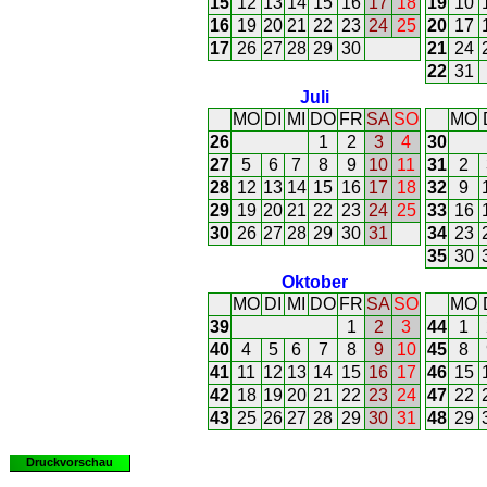
15
12
13
14
15
16
17
18
19
10
16
19
20
21
22
23
24
25
20
17
17
26
27
28
29
30
21
24
22
31
Juli
MO
DI
MI
DO
FR
SA
SO
MO
26
1
2
3
4
30
27
5
6
7
8
9
10
11
31
2
28
12
13
14
15
16
17
18
32
9
29
19
20
21
22
23
24
25
33
16
30
26
27
28
29
30
31
34
23
35
30
Oktober
MO
DI
MI
DO
FR
SA
SO
MO
39
1
2
3
44
1
40
4
5
6
7
8
9
10
45
8
41
11
12
13
14
15
16
17
46
15
42
18
19
20
21
22
23
24
47
22
43
25
26
27
28
29
30
31
48
29
Druckvorschau