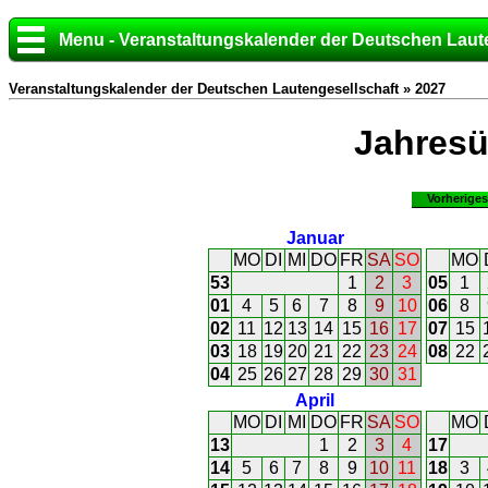
Menu - Veranstaltungskalender der Deutschen Laut
Veranstaltungskalender der Deutschen Lautengesellschaft » 2027
Jahresü
Vorheriges
Januar
MO
DI
MI
DO
FR
SA
SO
MO
53
1
2
3
05
1
01
4
5
6
7
8
9
10
06
8
02
11
12
13
14
15
16
17
07
15
03
18
19
20
21
22
23
24
08
22
04
25
26
27
28
29
30
31
April
MO
DI
MI
DO
FR
SA
SO
MO
13
1
2
3
4
17
14
5
6
7
8
9
10
11
18
3