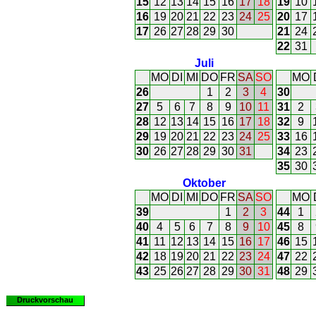
15
12
13
14
15
16
17
18
19
10
16
19
20
21
22
23
24
25
20
17
17
26
27
28
29
30
21
24
22
31
Juli
MO
DI
MI
DO
FR
SA
SO
MO
26
1
2
3
4
30
27
5
6
7
8
9
10
11
31
2
28
12
13
14
15
16
17
18
32
9
29
19
20
21
22
23
24
25
33
16
30
26
27
28
29
30
31
34
23
35
30
Oktober
MO
DI
MI
DO
FR
SA
SO
MO
39
1
2
3
44
1
40
4
5
6
7
8
9
10
45
8
41
11
12
13
14
15
16
17
46
15
42
18
19
20
21
22
23
24
47
22
43
25
26
27
28
29
30
31
48
29
Druckvorschau