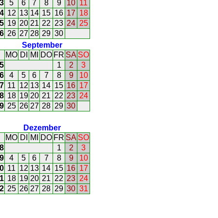
3
5
6
7
8
9
10
11
4
12
13
14
15
16
17
18
5
19
20
21
22
23
24
25
6
26
27
28
29
30
September
MO
DI
MI
DO
FR
SA
SO
5
1
2
3
6
4
5
6
7
8
9
10
7
11
12
13
14
15
16
17
8
18
19
20
21
22
23
24
9
25
26
27
28
29
30
Dezember
MO
DI
MI
DO
FR
SA
SO
8
1
2
3
9
4
5
6
7
8
9
10
0
11
12
13
14
15
16
17
1
18
19
20
21
22
23
24
2
25
26
27
28
29
30
31