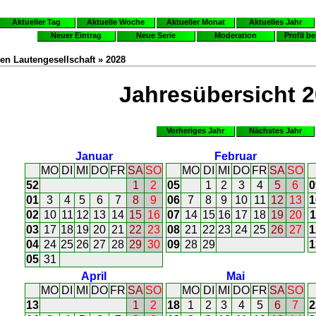
Aktueller Tag
Aktuelle Woche
Aktueller Monat
Aktuelles Jahr
Neuer Eintrag
Neue Serie
Moderation
Profil b
en Lautengesellschaft » 2028
Jahresübersicht 
Vorheriges Jahr
Nächstes Jahr
Januar
Februar
MO
DI
MI
DO
FR
SA
SO
MO
DI
MI
DO
FR
SA
SO
52
1
2
05
1
2
3
4
5
6
0
01
3
4
5
6
7
8
9
06
7
8
9
10
11
12
13
1
02
10
11
12
13
14
15
16
07
14
15
16
17
18
19
20
1
03
17
18
19
20
21
22
23
08
21
22
23
24
25
26
27
1
04
24
25
26
27
28
29
30
09
28
29
1
05
31
April
Mai
MO
DI
MI
DO
FR
SA
SO
MO
DI
MI
DO
FR
SA
SO
13
1
2
18
1
2
3
4
5
6
7
2