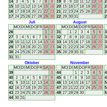
14
3
4
5
6
7
8
9
19
8
9
10
11
12
13
14
2
15
10
11
12
13
14
15
16
20
15
16
17
18
19
20
21
2
16
17
18
19
20
21
22
23
21
22
23
24
25
26
27
28
2
17
24
25
26
27
28
29
30
22
29
30
31
2
Juli
August
MO
DI
MI
DO
FR
SA
SO
MO
DI
MI
DO
FR
SA
SO
26
1
2
31
1
2
3
4
5
6
3
27
3
4
5
6
7
8
9
32
7
8
9
10
11
12
13
3
28
10
11
12
13
14
15
16
33
14
15
16
17
18
19
20
3
29
17
18
19
20
21
22
23
34
21
22
23
24
25
26
27
3
30
24
25
26
27
28
29
30
35
28
29
30
31
3
31
31
Oktober
November
MO
DI
MI
DO
FR
SA
SO
MO
DI
MI
DO
FR
SA
SO
39
1
44
1
2
3
4
5
4
40
2
3
4
5
6
7
8
45
6
7
8
9
10
11
12
4
41
9
10
11
12
13
14
15
46
13
14
15
16
17
18
19
5
42
16
17
18
19
20
21
22
47
20
21
22
23
24
25
26
5
43
23
24
25
26
27
28
29
48
27
28
29
30
5
44
30
31