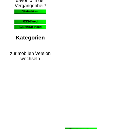
davon 0 in der
Vergangenheit!
Statistiken
RSS-Feed
iCalendar-Feed
Kategorien
zur mobilen Version
wechseln