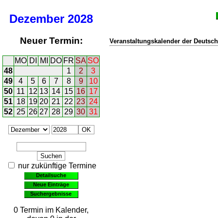
Dezember
2028
Neuer Termin:
Veranstaltungskalender der Deutsch
MO
DI
MI
DO
FR
SA
SO
48
1
2
3
49
4
5
6
7
8
9
10
50
11
12
13
14
15
16
17
51
18
19
20
21
22
23
24
52
25
26
27
28
29
30
31
nur zukünftige Termine
Detailsuche
Neue Einträge
Suchergebnisse
0 Termin im Kalender,