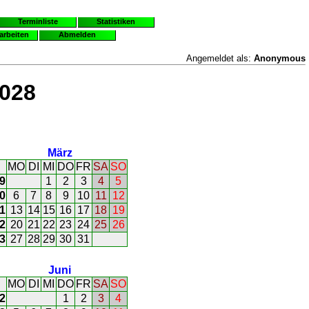
Terminliste
Statistiken
earbeiten
Abmelden
Angemeldet als:
Anonymous
2028
März
MO
DI
MI
DO
FR
SA
SO
9
1
2
3
4
5
0
6
7
8
9
10
11
12
1
13
14
15
16
17
18
19
2
20
21
22
23
24
25
26
3
27
28
29
30
31
Juni
MO
DI
MI
DO
FR
SA
SO
2
1
2
3
4