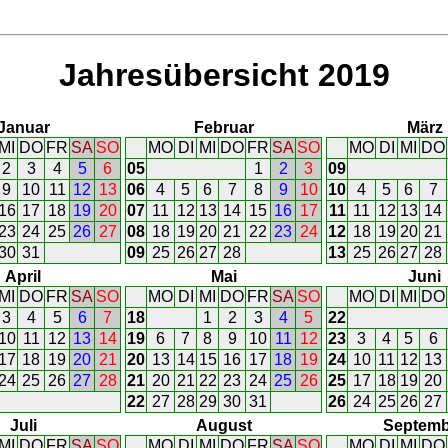
Jahresübersicht 2019
Januar
Februar
März
MI
DO
FR
SA
SO
MO
DI
MI
DO
FR
SA
SO
MO
DI
MI
DO
2
3
4
5
6
05
1
2
3
09
9
10
11
12
13
06
4
5
6
7
8
9
10
10
4
5
6
7
16
17
18
19
20
07
11
12
13
14
15
16
17
11
11
12
13
14
23
24
25
26
27
08
18
19
20
21
22
23
24
12
18
19
20
21
30
31
09
25
26
27
28
13
25
26
27
28
April
Mai
Juni
MI
DO
FR
SA
SO
MO
DI
MI
DO
FR
SA
SO
MO
DI
MI
DO
3
4
5
6
7
18
1
2
3
4
5
22
10
11
12
13
14
19
6
7
8
9
10
11
12
23
3
4
5
6
17
18
19
20
21
20
13
14
15
16
17
18
19
24
10
11
12
13
24
25
26
27
28
21
20
21
22
23
24
25
26
25
17
18
19
20
22
27
28
29
30
31
26
24
25
26
27
Juli
August
Septemb
MI
DO
FR
SA
SO
MO
DI
MI
DO
FR
SA
SO
MO
DI
MI
DO