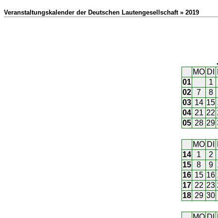
Veranstaltungskalender der Deutschen Lautengesellschaft » 2019
MO
DI
01
1
02
7
8
03
14
15
04
21
22
05
28
29
MO
DI
14
1
2
15
8
9
16
15
16
17
22
23
18
29
30
MO
DI