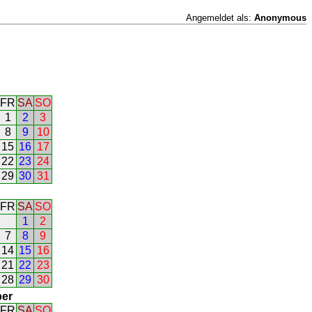
Angemeldet als:
Anonymous
FR
SA
SO
1
2
3
8
9
10
15
16
17
22
23
24
29
30
31
FR
SA
SO
1
2
7
8
9
14
15
16
21
22
23
28
29
30
er
FR
SA
SO