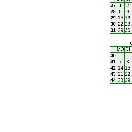
27
1
2
28
8
9
29
15
16
30
22
23
31
29
30
MO
DI
40
1
41
7
8
42
14
15
43
21
22
44
28
29