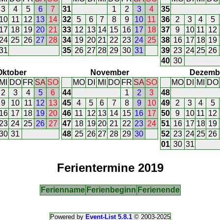
3
4
5
6
7
31
1
2
3
4
35
10
11
12
13
14
32
5
6
7
8
9
10
11
36
2
3
4
5
17
18
19
20
21
33
12
13
14
15
16
17
18
37
9
10
11
12
24
25
26
27
28
34
19
20
21
22
23
24
25
38
16
17
18
19
31
35
26
27
28
29
30
31
39
23
24
25
26
40
30
Oktober
November
Dezemb
MI
DO
FR
SA
SO
MO
DI
MI
DO
FR
SA
SO
MO
DI
MI
DO
2
3
4
5
6
44
1
2
3
48
9
10
11
12
13
45
4
5
6
7
8
9
10
49
2
3
4
5
16
17
18
19
20
46
11
12
13
14
15
16
17
50
9
10
11
12
23
24
25
26
27
47
18
19
20
21
22
23
24
51
16
17
18
19
30
31
48
25
26
27
28
29
30
52
23
24
25
26
01
30
31
Ferientermine 2019
Ferienname
Ferienbeginn
Ferienende
Powered by
Event-List 5.8.1
© 2003-2025